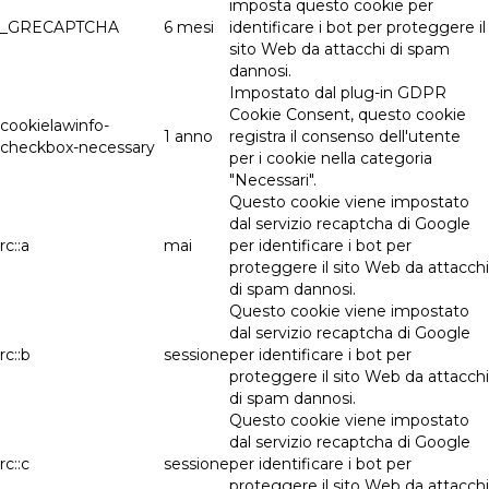
imposta questo cookie per
_GRECAPTCHA
6 mesi
identificare i bot per proteggere il
sito Web da attacchi di spam
dannosi.
Impostato dal plug-in GDPR
Cookie Consent, questo cookie
cookielawinfo-
1 anno
registra il consenso dell'utente
checkbox-necessary
per i cookie nella categoria
"Necessari".
Questo cookie viene impostato
dal servizio recaptcha di Google
rc::a
mai
per identificare i bot per
proteggere il sito Web da attacchi
di spam dannosi.
Questo cookie viene impostato
dal servizio recaptcha di Google
rc::b
sessione
per identificare i bot per
proteggere il sito Web da attacchi
di spam dannosi.
Questo cookie viene impostato
dal servizio recaptcha di Google
rc::c
sessione
per identificare i bot per
proteggere il sito Web da attacchi