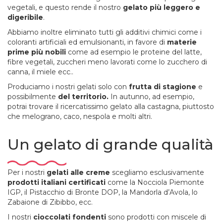
vegetali, e questo rende il nostro
gelato più leggero e
digeribile
.
Abbiamo inoltre eliminato tutti gli additivi chimici come i
coloranti artificiali ed emulsionanti, in favore di
materie
prime più nobili
come ad esempio le proteine del latte,
fibre vegetali, zuccheri meno lavorati come lo zucchero di
canna, il miele ecc..
Produciamo i nostri gelati solo con
frutta di stagione
e
possibilmente
del territorio.
In autunno, ad esempio,
potrai trovare il ricercatissimo gelato alla castagna, piuttosto
che melograno, caco, nespola e molti altri.
Un gelato di grande qualità
Per i nostri
gelati alle creme
scegliamo esclusivamente
prodotti italiani certificati
come la Nocciola Piemonte
IGP, il Pistacchio di Bronte DOP, la Mandorla d’Avola, lo
Zabaione di Zibibbo, ecc.
I nostri
cioccolati fondenti
sono prodotti con miscele di